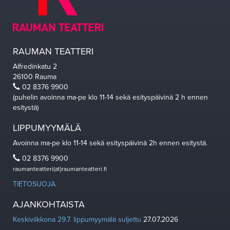
RAUMAN TEATTERI
Alfredinkatu 2
26100 Rauma
02 8376 9900
(puhelin avoinna ma-pe klo 11-14 sekä esityspäivinä 2 h ennen
esitystä)
LIPPUMYYMÄLÄ
Avoinna ma-pe klo 11-14 sekä esityspäivinä 2h ennen esitystä.
02 8376 9900
raumanteatteri(at)raumanteatteri.fi
TIETOSUOJA
AJANKOHTAISTA
Keskiviikkona 29.7. lippumyymälä suljettu
27.07.2026