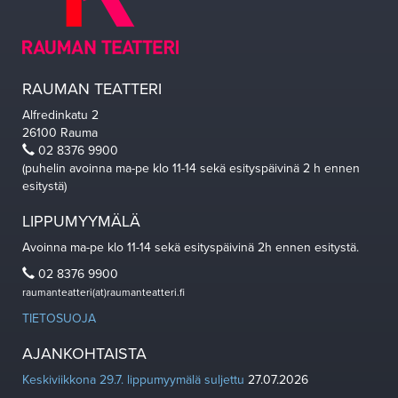
RAUMAN TEATTERI
Alfredinkatu 2
26100 Rauma
02 8376 9900
(puhelin avoinna ma-pe klo 11-14 sekä esityspäivinä 2 h ennen
esitystä)
LIPPUMYYMÄLÄ
Avoinna ma-pe klo 11-14 sekä esityspäivinä 2h ennen esitystä.
02 8376 9900
raumanteatteri(at)raumanteatteri.fi
TIETOSUOJA
AJANKOHTAISTA
Keskiviikkona 29.7. lippumyymälä suljettu
27.07.2026