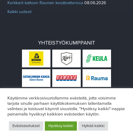
Korkkarit kattoon Rauman kesäteatterissa
08.06.2026
Kaikki uutiset
YHTEISTYÖKUMPPANIT
Käytämme verkkosivustollamme evästeitä, jotta voisimme
tarjota sinulle parhaan käyttökokemuksen tallentamalla
valintasi ja toistuvat käynnit sivustolla. "Hyväksy kaikki"-nappia
painamalla hyväksyt kaikkien evästeiden käytön.
© Rauman teatteri 2026
Evästeasetukset
Hyväksy kaikki
Hylkää kaikki
Design:
VÄRIKÄS