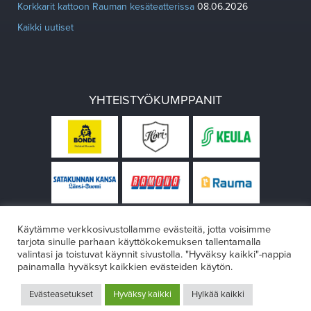
Korkkarit kattoon Rauman kesäteatterissa
08.06.2026
Kaikki uutiset
YHTEISTYÖKUMPPANIT
Käytämme verkkosivustollamme evästeitä, jotta voisimme
tarjota sinulle parhaan käyttökokemuksen tallentamalla
valintasi ja toistuvat käynnit sivustolla. "Hyväksy kaikki"-nappia
painamalla hyväksyt kaikkien evästeiden käytön.
© Rauman teatteri 2026
Evästeasetukset
Hyväksy kaikki
Hylkää kaikki
Design:
VÄRIKÄS