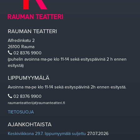
RAUMAN TEATTERI
Alfredinkatu 2
26100 Rauma
02 8376 9900
(puhelin avoinna ma-pe klo 11-14 sekä esityspäivinä 2 h ennen
esitystä)
LIPPUMYYMÄLÄ
Avoinna ma-pe klo 11-14 sekä esityspäivinä 2h ennen esitystä.
02 8376 9900
raumanteatteri(at)raumanteatteri.fi
TIETOSUOJA
AJANKOHTAISTA
Keskiviikkona 29.7. lippumyymälä suljettu
27.07.2026