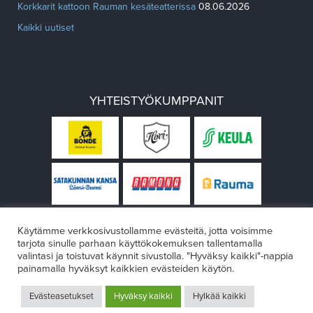
Korkkarit kattoon Rauman kesäteatterissa
08.06.2026
Kaikki uutiset
YHTEISTYÖKUMPPANIT
Käytämme verkkosivustollamme evästeitä, jotta voisimme
tarjota sinulle parhaan käyttökokemuksen tallentamalla
valintasi ja toistuvat käynnit sivustolla. "Hyväksy kaikki"-nappia
painamalla hyväksyt kaikkien evästeiden käytön.
© Rauman teatteri 2026
Evästeasetukset
Hyväksy kaikki
Hylkää kaikki
Design:
VÄRIKÄS