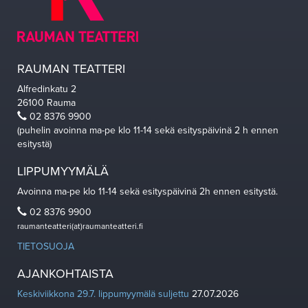
RAUMAN TEATTERI
Alfredinkatu 2
26100 Rauma
02 8376 9900
(puhelin avoinna ma-pe klo 11-14 sekä esityspäivinä 2 h ennen
esitystä)
LIPPUMYYMÄLÄ
Avoinna ma-pe klo 11-14 sekä esityspäivinä 2h ennen esitystä.
02 8376 9900
raumanteatteri(at)raumanteatteri.fi
TIETOSUOJA
AJANKOHTAISTA
Keskiviikkona 29.7. lippumyymälä suljettu
27.07.2026