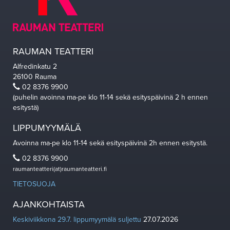
RAUMAN TEATTERI
Alfredinkatu 2
26100 Rauma
02 8376 9900
(puhelin avoinna ma-pe klo 11-14 sekä esityspäivinä 2 h ennen
esitystä)
LIPPUMYYMÄLÄ
Avoinna ma-pe klo 11-14 sekä esityspäivinä 2h ennen esitystä.
02 8376 9900
raumanteatteri(at)raumanteatteri.fi
TIETOSUOJA
AJANKOHTAISTA
Keskiviikkona 29.7. lippumyymälä suljettu
27.07.2026