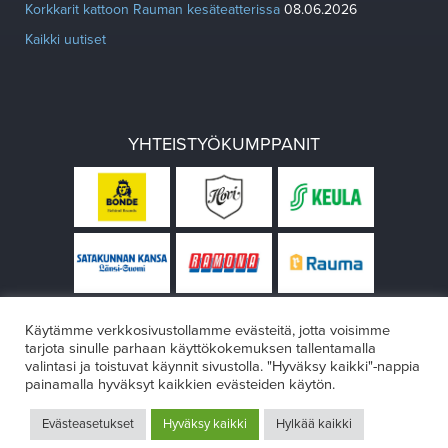
Korkkarit kattoon Rauman kesäteatterissa
08.06.2026
Kaikki uutiset
YHTEISTYÖKUMPPANIT
Käytämme verkkosivustollamme evästeitä, jotta voisimme
tarjota sinulle parhaan käyttökokemuksen tallentamalla
valintasi ja toistuvat käynnit sivustolla. "Hyväksy kaikki"-nappia
painamalla hyväksyt kaikkien evästeiden käytön.
© Rauman teatteri 2026
Evästeasetukset
Hyväksy kaikki
Hylkää kaikki
Design:
VÄRIKÄS