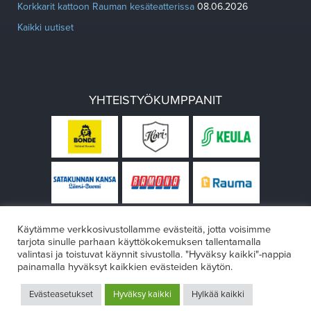
Korkkarit kattoon Rauman kesäteatterissa
08.06.2026
Kaikki uutiset
YHTEISTYÖKUMPPANIT
Käytämme verkkosivustollamme evästeitä, jotta voisimme
tarjota sinulle parhaan käyttökokemuksen tallentamalla
valintasi ja toistuvat käynnit sivustolla. "Hyväksy kaikki"-nappia
painamalla hyväksyt kaikkien evästeiden käytön.
© Rauman teatteri 2026
Evästeasetukset
Hyväksy kaikki
Hylkää kaikki
Design:
VÄRIKÄS