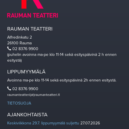
RAUMAN TEATTERI
Alfredinkatu 2
26100 Rauma
02 8376 9900
(puhelin avoinna ma-pe klo 11-14 sekä esityspäivinä 2 h ennen
esitystä)
LIPPUMYYMÄLÄ
Avoinna ma-pe klo 11-14 sekä esityspäivinä 2h ennen esitystä.
02 8376 9900
raumanteatteri(at)raumanteatteri.fi
TIETOSUOJA
AJANKOHTAISTA
Keskiviikkona 29.7. lippumyymälä suljettu
27.07.2026