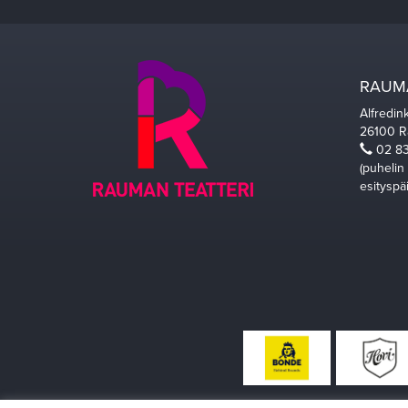
RAUMA
Alfredin
26100 
02 83
(puhelin
esityspä