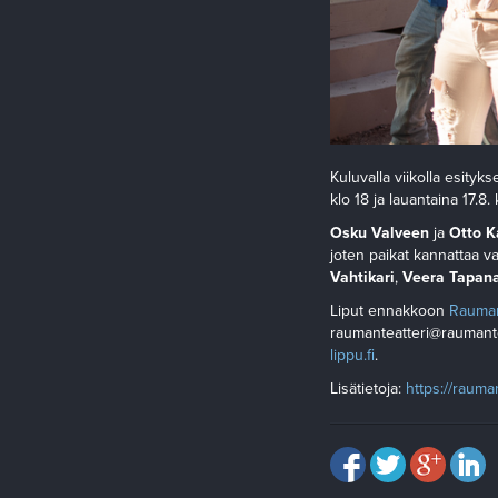
Kuluvalla viikolla esityks
klo 18 ja lauantaina 17.8. 
Osku Valveen
ja
Otto K
joten paikat kannattaa v
Vahtikari
,
Veera Tapan
Liput ennakkoon
Rauman
raumanteatteri@raumantea
lippu.fi
.
Lisätietoja:
https://rauman