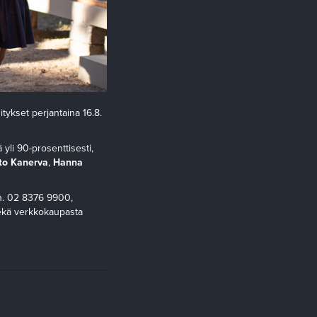
sitykset perjantaina 16.8.
yli 90-prosenttisesti,
to Kanerva
,
Hanna
h. 02 8376 9900,
sekä verkkokaupasta