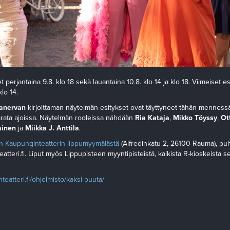
et perjantaina 9.8. klo 18 sekä lauantaina 10.8. klo 14 ja klo 18. Viimeiset e
klo 14.
anervan
kirjoittaman näytelmän esitykset ovat täyttyneet tähän mennessä 
arata ajoissa. Näytelmän rooleissa nähdään
Ria Kataja
,
Mikko Töyssy
,
Ot
ainen
ja
Miikka J. Anttila
.
 Kaupunginteatterin lippumyymälästä
(Alfredinkatu 2, 26100 Rauma), pu
tteri.fi. Liput myös Lippupisteen myyntipisteistä, kaikista R-kioskeista 
teatteri.fi/ohjelmisto/kaksi-puuta/