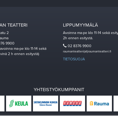
N TEATTERI
LIPPUMYYMÄLÄ
katu 2
Avoinna ma-pe klo 11-14 sekä esit
Rauma
2h ennen esitystä.
76 9900
02 8376 9900
 avoinna ma-pe klo 11-14 sekä
raumanteatteri(at)raumanteatteri.fi
ivinä 2 h ennen esitystä)
TIETOSUOJA
YHTEISTYÖKUMPPANIT