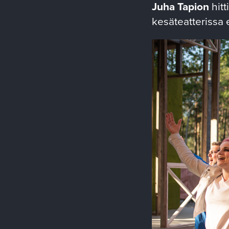
Juha Tapion
hitt
kesäteatterissa e