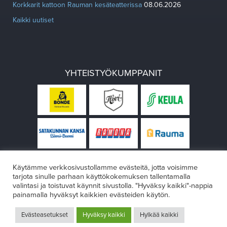
Korkkarit kattoon Rauman kesäteatterissa
08.06.2026
Kaikki uutiset
YHTEISTYÖKUMPPANIT
Käytämme verkkosivustollamme evästeitä, jotta voisimme
tarjota sinulle parhaan käyttökokemuksen tallentamalla
valintasi ja toistuvat käynnit sivustolla. "Hyväksy kaikki"-nappia
painamalla hyväksyt kaikkien evästeiden käytön.
© Rauman teatteri 2026
Evästeasetukset
Hyväksy kaikki
Hylkää kaikki
Design:
VÄRIKÄS