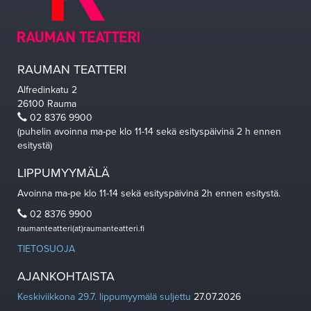
RAUMAN TEATTERI
Alfredinkatu 2
26100 Rauma
02 8376 9900
(puhelin avoinna ma-pe klo 11-14 sekä esityspäivinä 2 h ennen
esitystä)
LIPPUMYYMÄLÄ
Avoinna ma-pe klo 11-14 sekä esityspäivinä 2h ennen esitystä.
02 8376 9900
raumanteatteri(at)raumanteatteri.fi
TIETOSUOJA
AJANKOHTAISTA
Keskiviikkona 29.7. lippumyymälä suljettu
27.07.2026