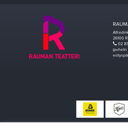
RAUMA
Alfredin
26100 
02 83
(puhelin
esityspä