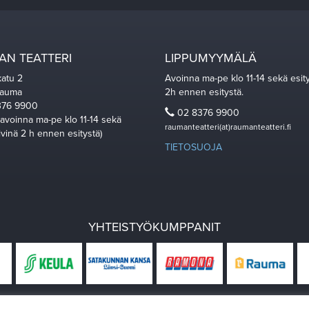
N TEATTERI
LIPPUMYYMÄLÄ
katu 2
Avoinna ma-pe klo 11-14 sekä esit
Rauma
2h ennen esitystä.
76 9900
02 8376 9900
 avoinna ma-pe klo 11-14 sekä
raumanteatteri(at)raumanteatteri.fi
ivinä 2 h ennen esitystä)
TIETOSUOJA
YHTEISTYÖKUMPPANIT