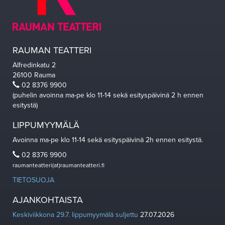
RAUMAN TEATTERI
Alfredinkatu 2
26100 Rauma
02 8376 9900
(puhelin avoinna ma-pe klo 11-14 sekä esityspäivinä 2 h ennen
esitystä)
LIPPUMYYMÄLÄ
Avoinna ma-pe klo 11-14 sekä esityspäivinä 2h ennen esitystä.
02 8376 9900
raumanteatteri(at)raumanteatteri.fi
TIETOSUOJA
AJANKOHTAISTA
Keskiviikkona 29.7. lippumyymälä suljettu
27.07.2026