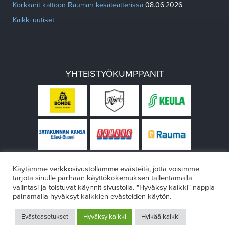
Korkkarit kattoon Rauman kesäteatterissa
08.06.2026
Kaikki uutiset
YHTEISTYÖKUMPPANIT
Käytämme verkkosivustollamme evästeitä, jotta voisimme
tarjota sinulle parhaan käyttökokemuksen tallentamalla
valintasi ja toistuvat käynnit sivustolla. "Hyväksy kaikki"-nappia
painamalla hyväksyt kaikkien evästeiden käytön.
© Rauman teatteri 2026
Evästeasetukset
Hyväksy kaikki
Hylkää kaikki
Design:
VÄRIKÄS