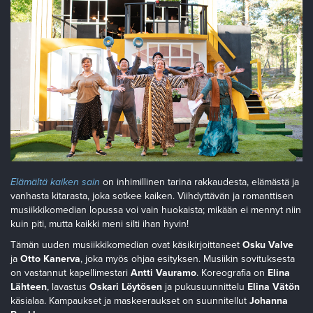
Elämältä kaiken sain
on inhimillinen tarina rakkaudesta, elämästä ja
vanhasta kitarasta, joka sotkee kaiken. Viihdyttävän ja romanttisen
musiikkikomedian lopussa voi vain huokaista; mikään ei mennyt niin
kuin piti, mutta kaikki meni silti ihan hyvin!
Tämän uuden musiikkikomedian ovat käsikirjoittaneet
Osku Valve
ja
Otto Kanerva
, joka myös ohjaa esityksen. Musiikin sovituksesta
on vastannut kapellimestari
Antti Vauramo
. Koreografia on
Elina
Lähteen
, lavastus
Oskari Löytösen
ja pukusuunnittelu
Elina Vätön
käsialaa. Kampaukset ja maskeeraukset on suunnitellut
Johanna