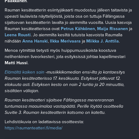
Paakkanen
.
Rauman kesäteatterin esiintyjäkaarti muodostuu jälleen taitavista ja
upeasti laulavista näyttelijöistä, joista osa on tuttuja Fåfängassa
sijaitsevan kesäteatterin lavalta jo aiemmilta vuosilta. Uusia kasvoja
Rauman kesäteatterissa ovat
Petrus Kähkönen
,
Maija Rissanen
ja
Leena Rousti
. Jo aiemmilta kesiltä tutuista kasvoista Raumalla
nähdään
Anna Hanski
,
Ilkka Merivaara
ja
Miikka J. Anttila
.
Menoa rytmittää tietysti myös huippumuusikoista koostuva
nelihenkinen liveorkesteri, jota esityksissä johtaa kapellimestari
Matti Hussi
.
Elämältä kaiken sain
-musiikkikomedia
n
ensi-ilta ja kantaesity
s
Rauman kesäteatterissa 17. kesäkuuta. Esitykset jatkuvat 12.
elokuuta asti. Esityksen kesto on noin 2 tuntia ja 20 minuuttia,
sisältäen väliajan.
Rauman kesäteatteri sijaitsee Fåfängassa merenrannan
tuntumassa maauimalaa vastapäätä. Perille löytää osoitteella
Suvitie 3. Rauman kesäteatterin katsomo on katettu.
Lehdistökuvia on ladattavissa osoitteesta:
https://raumanteatteri.fi/media/