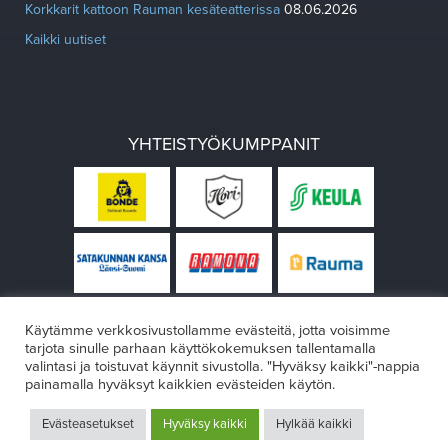
Korkkarit kattoon Rauman kesäteatterissa
08.06.2026
Kaikki uutiset
YHTEISTYÖKUMPPANIT
Käytämme verkkosivustollamme evästeitä, jotta voisimme
tarjota sinulle parhaan käyttökokemuksen tallentamalla
valintasi ja toistuvat käynnit sivustolla. "Hyväksy kaikki"-nappia
painamalla hyväksyt kaikkien evästeiden käytön.
© Rauman teatteri 2026
Evästeasetukset
Hyväksy kaikki
Hylkää kaikki
Design:
VÄRIKÄS