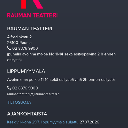
RAUMAN TEATTERI
Alfredinkatu 2
26100 Rauma
02 8376 9900
(puhelin avoinna ma-pe klo 11-14 sekä esityspäivinä 2 h ennen
esitystä)
LIPPUMYYMÄLÄ
Avoinna ma-pe klo 11-14 sekä esityspäivinä 2h ennen esitystä.
02 8376 9900
raumanteatteri(at)raumanteatteri.fi
TIETOSUOJA
AJANKOHTAISTA
Keskiviikkona 29.7. lippumyymälä suljettu
27.07.2026