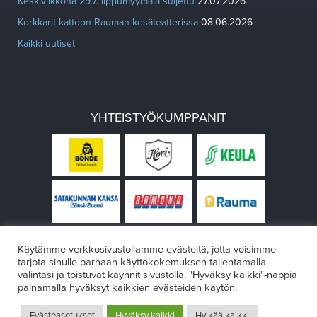
Keskiviikkona 29.7. lippumyymälä suljettu
27.07.2026
Korkkarit kattoon Rauman kesäteatterissa
08.06.2026
Kaikki uutiset
YHTEISTYÖKUMPPANIT
Käytämme verkkosivustollamme evästeitä, jotta voisimme
tarjota sinulle parhaan käyttökokemuksen tallentamalla
valintasi ja toistuvat käynnit sivustolla. "Hyväksy kaikki"-nappia
painamalla hyväksyt kaikkien evästeiden käytön.
© Rauman teatteri 2026
Evästeasetukset
Hyväksy kaikki
Hylkää kaikki