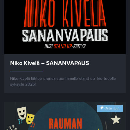
Niko Kivelä – SANANVAPAUS
Niko Kivelä lähtee uransa suurimmalle stand up -kiertueelle
syksyllä 2026!
Osta liput