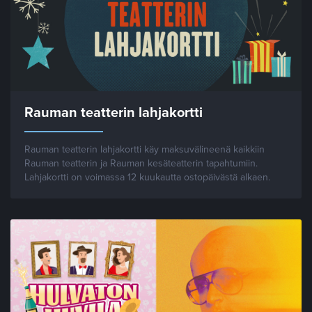
Rauman teatterin lahjakortti
Rauman teatterin lahjakortti käy maksuvälineenä kaikkiin
Rauman teatterin ja Rauman kesäteatterin tapahtumiin.
Lahjakortti on voimassa 12 kuukautta ostopäivästä alkaen.