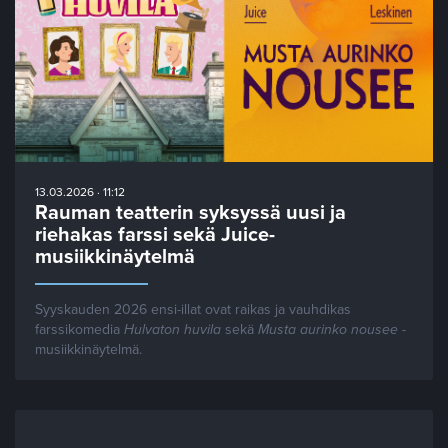
13.03.2026 · 11:12
Rauman teatterin syksyssä uusi ja
riehakas farssi sekä Juice-
musiikkinäytelmä
Syyskauden 2026 ensi-illat ovat raikas ja vauhdikas
farssikomedia
Hulvaton huvila
sekä
Musta aurinko nousee
-
musiikkinäytelmä.